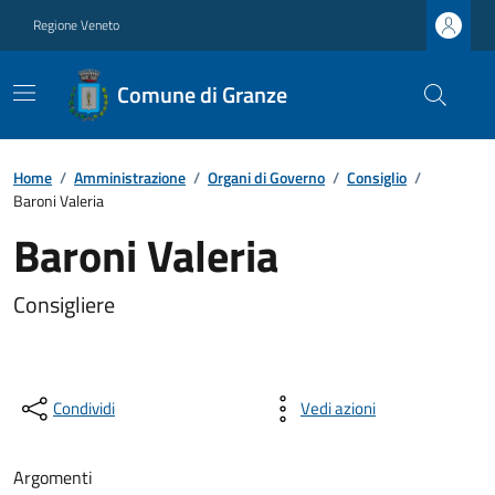
Regione Veneto
Comune di Granze
Home
/
Amministrazione
/
Organi di Governo
/
Consiglio
/
Baroni Valeria
Baroni Valeria
Consigliere
Condividi
Vedi azioni
Argomenti