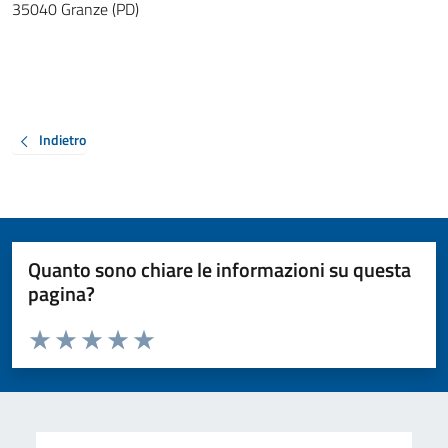
35040 Granze (PD)
Indietro
Quanto sono chiare le informazioni su questa
pagina?
Valuta da 1 a 5 stelle la pagina
Valuta 1 stelle su 5
Valuta 2 stelle su 5
Valuta 3 stelle su 5
Valuta 4 stelle su 5
Valuta 5 stelle su 5