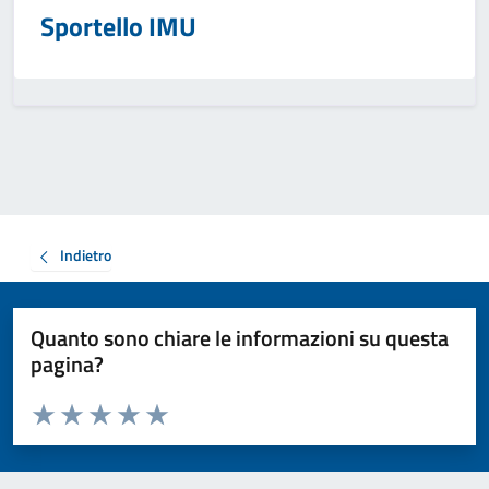
Sportello IMU
Indietro
Quanto sono chiare le informazioni su questa
pagina?
Valuta da 1 a 5 stelle la pagina
Valuta 1 stelle su 5
Valuta 2 stelle su 5
Valuta 3 stelle su 5
Valuta 4 stelle su 5
Valuta 5 stelle su 5