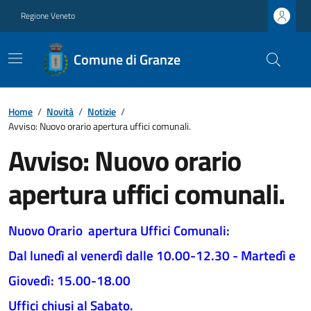
Regione Veneto
Comune di Granze
Home
/
Novità
/
Notizie
/
Avviso: Nuovo orario apertura uffici comunali.
Avviso: Nuovo orario
apertura uffici comunali.
Nuovo Orario apertura Uffici Comunali:
Dal lunedì al venerdì dalle 10.00-12.30 - Martedì e
Giovedì: 15.00-18.00
Uffici chiusi al Sabato.