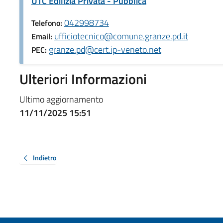
UTC Edilizia Privata - Pubblica
042998734
Telefono:
ufficiotecnico@comune.granze.pd.it
Email:
granze.pd@cert.ip-veneto.net
PEC:
Ulteriori Informazioni
Ultimo aggiornamento
11/11/2025 15:51
Indietro