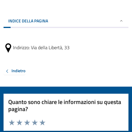
INDICE DELLA PAGINA
Indirizzo:
Via della Libertà, 33
Indietro
Quanto sono chiare le informazioni su questa
pagina?
Valuta da 1 a 5 stelle la pagina
Valuta 1 stelle su 5
Valuta 2 stelle su 5
Valuta 3 stelle su 5
Valuta 4 stelle su 5
Valuta 5 stelle su 5