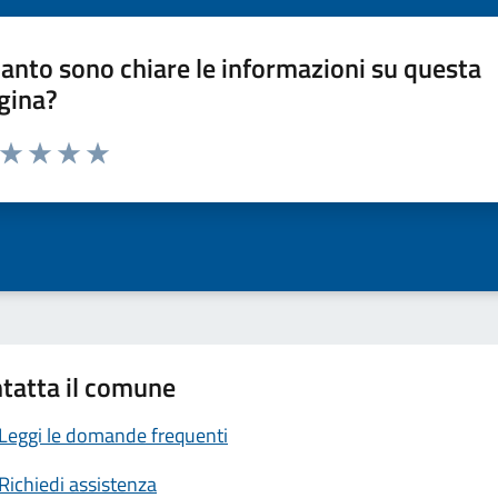
anto sono chiare le informazioni su questa
gina?
a da 1 a 5 stelle la pagina
ta 1 stelle su 5
Valuta 2 stelle su 5
Valuta 3 stelle su 5
Valuta 4 stelle su 5
Valuta 5 stelle su 5
tatta il comune
Leggi le domande frequenti
Richiedi assistenza