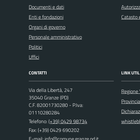
Documenti e dati
Autorizza
Enti e fondazioni
Catasto e
Organi di governo
Personale amministrativo
Politici
Uffici
CONTATTI
LINK UTIL
Via della Libertà, 247
Regione 
35040 Granze (PD)
Provinci
C.F. 82001730280 - P.Iva:
Dichiaraz
01110280284
Telefono:
(+39) 0429 98734
whistleb
Fax: (+39) 0429 690202
E-mail: