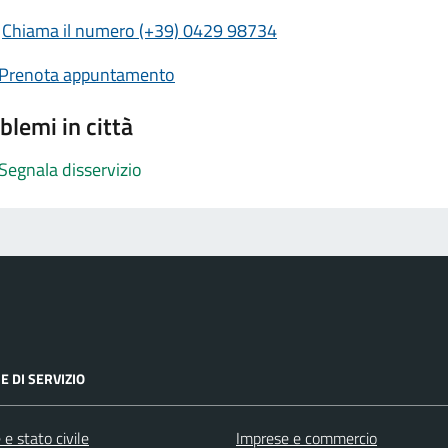
Chiama il numero (+39) 0429 98734
Prenota appuntamento
blemi in città
Segnala disservizio
E DI SERVIZIO
e stato civile
Imprese e commercio