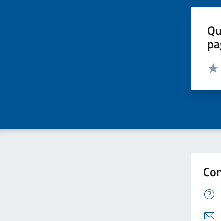
Qu
pa
Valut
Valu
Con