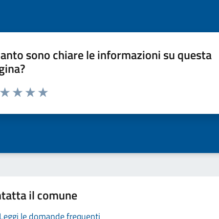
anto sono chiare le informazioni su questa
gina?
a da 1 a 5 stelle la pagina
ta 1 stelle su 5
Valuta 2 stelle su 5
Valuta 3 stelle su 5
Valuta 4 stelle su 5
Valuta 5 stelle su 5
tatta il comune
Leggi le domande frequenti