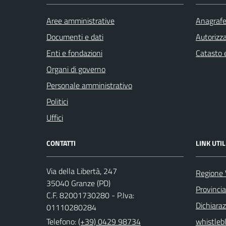
Aree amministrative
Anagrafe 
Documenti e dati
Autorizza
Enti e fondazioni
Catasto e
Organi di governo
Personale amministrativo
Politici
Uffici
CONTATTI
LINK UTIL
Via della Libertà, 247
Regione 
35040 Granze (PD)
Provinci
C.F. 82001730280 - P.Iva:
Dichiaraz
01110280284
Telefono:
(+39) 0429 98734
whistleb