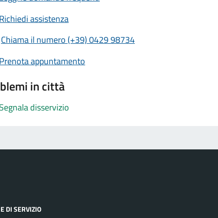
Richiedi assistenza
Chiama il numero (+39) 0429 98734
Prenota appuntamento
blemi in città
Segnala disservizio
E DI SERVIZIO