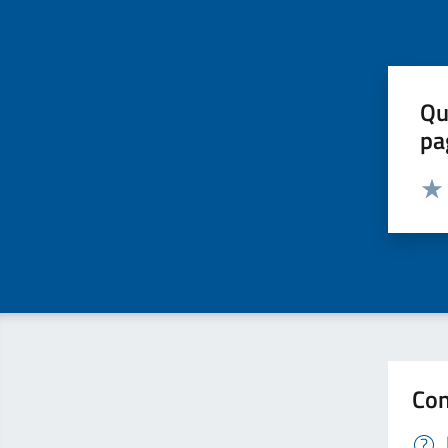
Qu
pa
Valut
Valu
Con