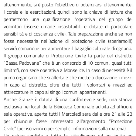
ulteriormente, si è posto l’obiettivo di potenziarsi ulteriormente.
I corsie e le esercitazioni, quindi, sono la chiave di lettura che
permettono una qualificazione “operativa del gruppo dei
volontari (risorse umane insostituibili e dotate di particolare
sensibilità e di coscienza civile). Tale preparazione anche se non
fosse necessaria nell’azione di protezione civile (speriamo!!!)
servirà comunque per aumentare il bagaglio culturale di ognuno.
Il gruppo comunale di Protezione Civile fa parte del distretto
“Bassa Padovana” che è un consorzio di 10 comuni, quasi tutti
limitrofi, con sede operativa a Monselice. In caso di necessità è il
primo organismo che si allerta e che mette a diposizione i mezzi
in capo al distretto, oltre che tutti i volontari e mezzi ed
attrezzature in capo ai singoli comuni appartenenti.
Anche Granze è dotata di una confortevole sede, una stanza
esclusiva nei locali della Bibioteca Comunale adibita ad ufficio e
sala operativa, aperta tutti i Mercoledì sera dalle ore 21 alle 23
per chiunque fosse interessato all’argomento “Protezione
Civile” (per iscrizioni o per semplici informazioni sulla materia).
Un saluto cordiale a tutta la cittadinanza ed un invito ad